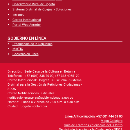
Observatorio Rural de Bogotá
Sistema Distrital de Quejas y Soluciones
Intranet
Correo Institucional
Portal Web Anterior
GOBIERNO EN LÍNEA
Presidencia de la República
MinTIC
Gobierno en Línea
Dirección:
Sede Casa de la Cultura en Betania
Telefonos:
+57 (601) 338 70 00, +57 313 4985170
Correo Institucional:
Bogotá Te Escucha - Sistema
Distrital para la Gestión de Peticiones Ciudadanas -
SDQS
Correo Notificaciones Judiciales:
notificacionestutelas@gobiernobogota.gov.co
Horario:
Lunes a Viernes de 7:00 a.m. a 4:30 p.m.
Ciudad:
Bogotá - Colombia
Línea Anticorrupción: +57 601 444 69 00
Mapa Callejero
Guía de Trámites y Servicios del Distrito
Servicio de Atención a la Ciudadanía - SDQS