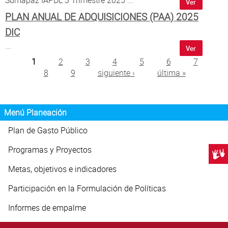
Ver
PLAN ANUAL DE ADQUISICIONES (PAA) 2025
DIC
...
Ver
Páginas
1
2
3
4
5
6
7
8
9
siguiente ›
última »
Menú Planeación
Plan de Gasto Público
Programas y Proyectos
Centr
Metas, objetivos e indicadores
Participación en la Formulación de Políticas
Informes de empalme