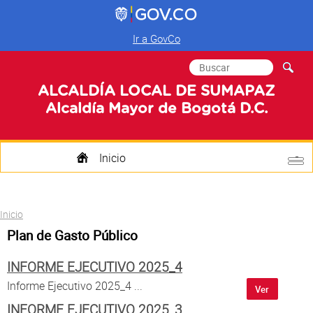
Ir a GovCo
Formulario de
Buscar
búsqueda
ALCALDÍA LOCAL DE SUMAPAZ
Alcaldía Mayor de Bogotá D.C.
Inicio
Quienes Somos
Usted está aquí
Inicio
Transparencia
Plan de Gasto Público
Mi Localidad
INFORME EJECUTIVO 2025_4
Participa
Informe Ejecutivo 2025_4 ...
Ver
INFORME EJECUTIVO 2025_3