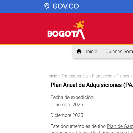
Inicio
Quienes Som
Usted está aquí
Inicio
»
Transparencia
»
Planeación
»
Planes
»
Plan Anual de Adquisiciones (PA
Fecha de expedición:
Diciembre 2025
Diciembre 2025
Este documento es de tipo
Plan de Gas
pertenece a
Planes
de Planeación de la