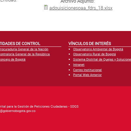
Archivo Adjunto:
adquisicionespaa_fdrs_18.xlsx
TIDADES DE CONTROL
VÍNCULOS DE INTERÉS
rocuraduría General de la Nación
Observatorio Ambiental de Bogotá
ontraloría General de la República
Observatorio Rural de Bogotá
oncejo de Bogotá
Sistema Distrital de Quejas y Solucion
Intranet
Correo Institucional
Portal Web Anterior
rital para la Gestión de Peticiones Ciudadanas - SDQS
as@gobiernobogota.gov.co