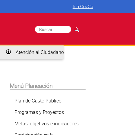
Ir a GovCo
Buscar
Formulario de búsqueda
Atención al Ciudadano
Menú Planeación
Plan de Gasto Público
Programas y Proyectos
Metas, objetivos e indicadores