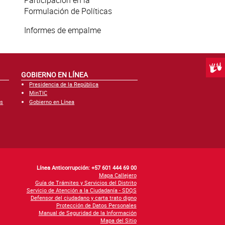
Participación en la
Formulación de Políticas
Informes de empalme
Centr
GOBIERNO EN LÍNEA
Presidencia de la República
MinTIC
es
Gobierno en Línea
Línea Anticorrupción: +57 601 444 69 00
Mapa Callejero
Guía de Trámites y Servicios del Distrito
Servicio de Atención a la Ciudadanía - SDQS
Defensor del ciudadano y carta trato digno
Protección de Datos Personales
Manual de Seguridad de la Información
Mapa del Sitio