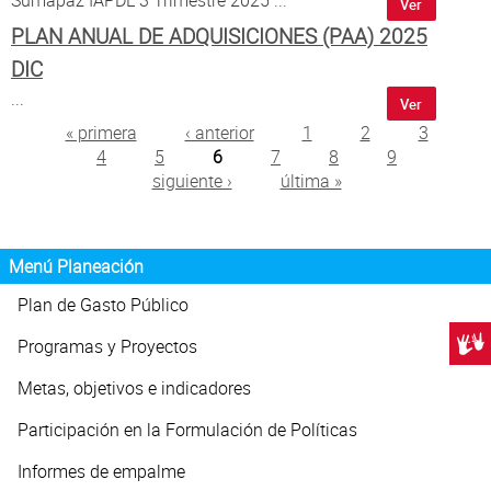
Ver
PLAN ANUAL DE ADQUISICIONES (PAA) 2025
DIC
...
Ver
Páginas
« primera
‹ anterior
1
2
3
4
5
6
7
8
9
siguiente ›
última »
Menú Planeación
Plan de Gasto Público
Centr
Programas y Proyectos
Metas, objetivos e indicadores
Participación en la Formulación de Políticas
Informes de empalme