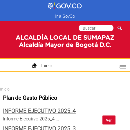
Ir a GovCo
Formulario de
Buscar
búsqueda
ALCALDÍA LOCAL DE SUMAPAZ
Alcaldía Mayor de Bogotá D.C.
Inicio
Quienes Somos
Usted está aquí
Inicio
Transparencia
Plan de Gasto Público
Mi Localidad
INFORME EJECUTIVO 2025_4
Participa
Informe Ejecutivo 2025_4 ...
Ver
INFORME EJECUTIVO 2025_3