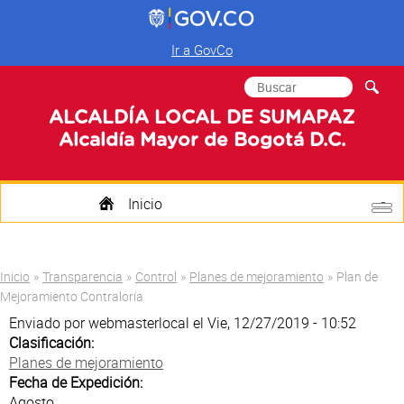
Ir a GovCo
Formulario de
Buscar
búsqueda
ALCALDÍA LOCAL DE SUMAPAZ
Alcaldía Mayor de Bogotá D.C.
Inicio
Quienes Somos
Usted está aquí
Inicio
»
Transparencia
»
Control
»
Planes de mejoramiento
»
Plan de
Transparencia
Mejoramiento Contraloría
Enviado por
webmasterlocal
el Vie, 12/27/2019 - 10:52
Mi Localidad
Clasificación:
Planes de mejoramiento
Participa
Fecha de Expedición:
Agosto