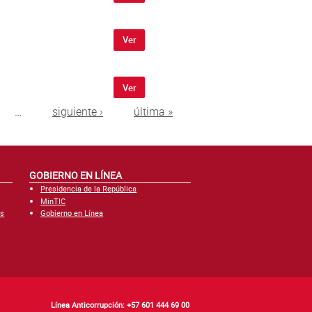
Ver
Ver
…
siguiente ›
última »
GOBIERNO EN LÍNEA
Presidencia de la República
MinTIC
es
Gobierno en Línea
Línea Anticorrupción: +57 601 444 69 00