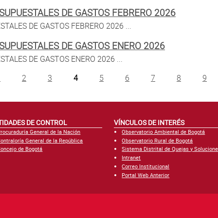
SUPUESTALES DE GASTOS FEBRERO 2026
TALES DE GASTOS FEBRERO 2026 ...
SUPUESTALES DE GASTOS ENERO 2026
TALES DE GASTOS ENERO 2026 ...
1
2
3
4
5
6
7
8
9
TIDADES DE CONTROL
VÍNCULOS DE INTERÉS
rocuraduría General de la Nación
Observatorio Ambiental de Bogotá
ontraloría General de la República
Observatorio Rural de Bogotá
oncejo de Bogotá
Sistema Distrital de Quejas y Solucion
Intranet
Correo Institucional
Portal Web Anterior