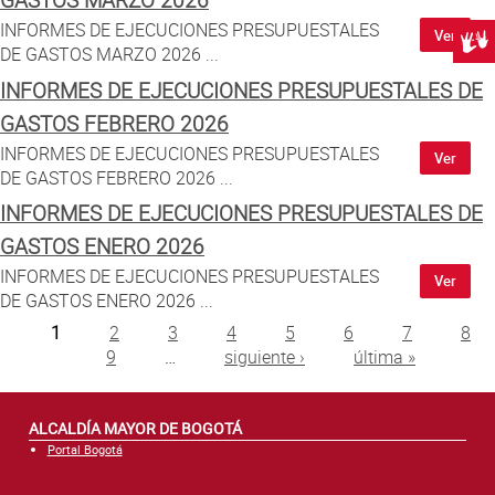
GASTOS MARZO 2026
INFORMES DE EJECUCIONES PRESUPUESTALES
Ver
Centr
DE GASTOS MARZO 2026 ...
INFORMES DE EJECUCIONES PRESUPUESTALES DE
GASTOS FEBRERO 2026
INFORMES DE EJECUCIONES PRESUPUESTALES
Ver
DE GASTOS FEBRERO 2026 ...
INFORMES DE EJECUCIONES PRESUPUESTALES DE
GASTOS ENERO 2026
INFORMES DE EJECUCIONES PRESUPUESTALES
Ver
DE GASTOS ENERO 2026 ...
Páginas
1
2
3
4
5
6
7
8
9
…
siguiente ›
última »
ALCALDÍA MAYOR DE BOGOTÁ
Portal Bogotá