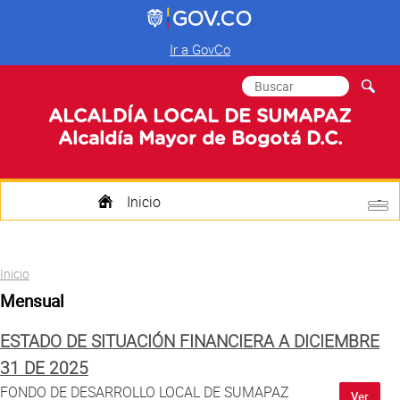
Ir a GovCo
Formulario de
Buscar
búsqueda
ALCALDÍA LOCAL DE SUMAPAZ
Alcaldía Mayor de Bogotá D.C.
Inicio
Quienes Somos
Usted está aquí
Inicio
Transparencia
Mensual
Mi Localidad
ESTADO DE SITUACIÓN FINANCIERA A DICIEMBRE
Participa
31 DE 2025
FONDO DE DESARROLLO LOCAL DE SUMAPAZ
Ver