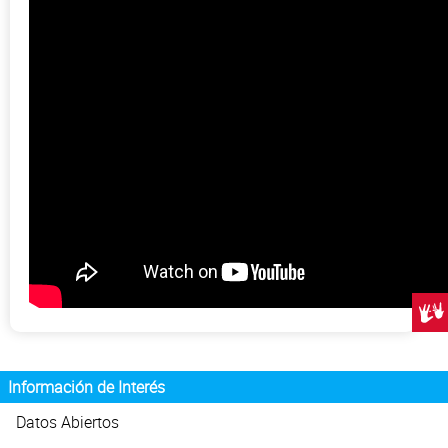
Centr
Información de Interés
Datos Abiertos