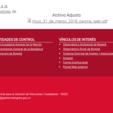
 a la
adores
de
Archivo Adjunto:
musi_31_de_marzo_2018_pagina_web.pdf
TIDADES DE CONTROL
VÍNCULOS DE INTERÉS
rocuraduría General de la Nación
Observatorio Ambiental de Bogotá
ontraloría General de la República
Observatorio Rural de Bogotá
oncejo de Bogotá
Sistema Distrital de Quejas y Solucion
Intranet
Correo Institucional
Portal Web Anterior
rital para la Gestión de Peticiones Ciudadanas - SDQS
as@gobiernobogota.gov.co