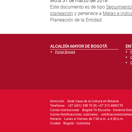
MUSI 31 de marzo del 2018
Este documento es de tipo
Seguimiento
planeación
y pertenece a
Metas e indic
Planeación de la Entidad.
ALCALDÍA MAYOR DE BOGOTÁ
EN
Portal Bogotá
P
C
C
Dirección:
Sede Casa de la Cultura en Betania
Telefonos:
+57 (601) 338 70 00, +57 313 4985170
Correo Institucional:
Bogotá Te Escucha - Sistema Dist
Correo Notificaciones Judiciales:
notificacionestutel
Horario:
Lunes a Viernes de 7:00 a.m. a 4:30 p.m.
Ciudad:
Bogotá - Colombia