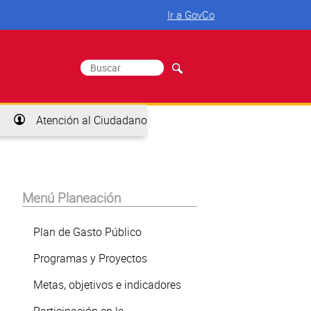
Ir a GovCo
Buscar
Formulario de búsqueda
Atención al Ciudadano
Menú Planeación
Plan de Gasto Público
Programas y Proyectos
Metas, objetivos e indicadores