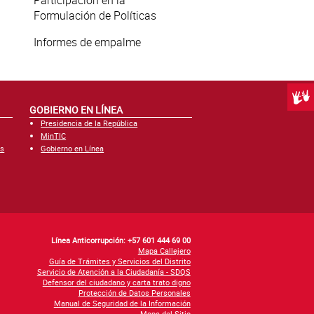
Participación en la
Formulación de Políticas
Informes de empalme
Centr
GOBIERNO EN LÍNEA
Presidencia de la República
MinTIC
es
Gobierno en Línea
Línea Anticorrupción: +57 601 444 69 00
Mapa Callejero
Guía de Trámites y Servicios del Distrito
Servicio de Atención a la Ciudadanía - SDQS
Defensor del ciudadano y carta trato digno
Protección de Datos Personales
Manual de Seguridad de la Información
Mapa del Sitio