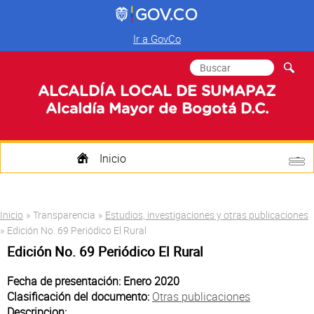
Ir a GovCo
Formulario de
Buscar
búsqueda
ALCALDÍA LOCAL DE SUMAPAZ
Alcaldía Mayor de Bogotá D.C.
Inicio
Quienes Somos
Usted está aquí
Inicio
»
Transparencia
»
Estudios, investigaciones y otras publicaciones
Transparencia
»
Edición No. 69 Periódico El Rural
Edición No. 69 Periódico El Rural
Mi Localidad
Fecha de presentación: Enero 2020
Participa
Clasificación del documento:
Otras publicaciones
Descripcion: