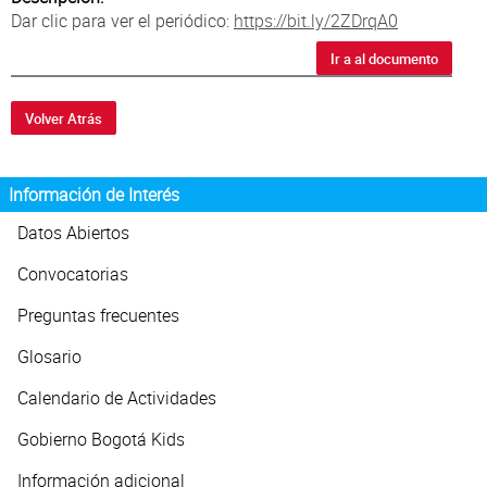
Atención al Ciudadano
Dar clic para ver el periódico:
https://bit.ly/2ZDrqA0
Ir a al documento
Volver Atrás
Información de Interés
Datos Abiertos
Convocatorias
Preguntas frecuentes
Glosario
Calendario de Actividades
Gobierno Bogotá Kids
Información adicional