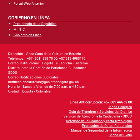
Portal Web Anterior
GOBIERNO EN LÍNEA
Presidencia de la República
MinTIC
Gobierno en Línea
Dirección:
Sede Casa de la Cultura en Betania
Telefonos:
+57 (601) 338 70 00, +57 313 4985170
Correo Institucional:
Bogotá Te Escucha - Sistema
Distrital para la Gestión de Peticiones Ciudadanas -
SDQS
Correo Notificaciones Judiciales:
notificacionestutelas@gobiernobogota.gov.co
Horario:
Lunes a Viernes de 7:00 a.m. a 4:30 p.m.
Ciudad:
Bogotá - Colombia
Línea Anticorrupción: +57 601 444 69 00
Mapa Callejero
Guía de Trámites y Servicios del Distrito
Servicio de Atención a la Ciudadanía - SDQS
Defensor del ciudadano y carta trato digno
Protección de Datos Personales
Manual de Seguridad de la Información
Mapa del Sitio