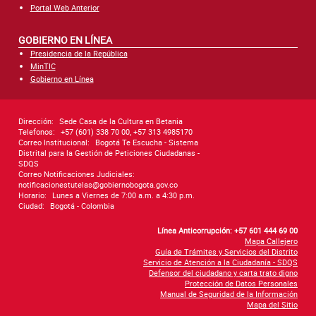
Portal Web Anterior
GOBIERNO EN LÍNEA
Presidencia de la República
MinTIC
Gobierno en Línea
Dirección:
Sede Casa de la Cultura en Betania
Telefonos:
+57 (601) 338 70 00, +57 313 4985170
Correo Institucional:
Bogotá Te Escucha - Sistema
Distrital para la Gestión de Peticiones Ciudadanas -
SDQS
Correo Notificaciones Judiciales:
notificacionestutelas@gobiernobogota.gov.co
Horario:
Lunes a Viernes de 7:00 a.m. a 4:30 p.m.
Ciudad:
Bogotá - Colombia
Línea Anticorrupción: +57 601 444 69 00
Mapa Callejero
Guía de Trámites y Servicios del Distrito
Servicio de Atención a la Ciudadanía - SDQS
Defensor del ciudadano y carta trato digno
Protección de Datos Personales
Manual de Seguridad de la Información
Mapa del Sitio