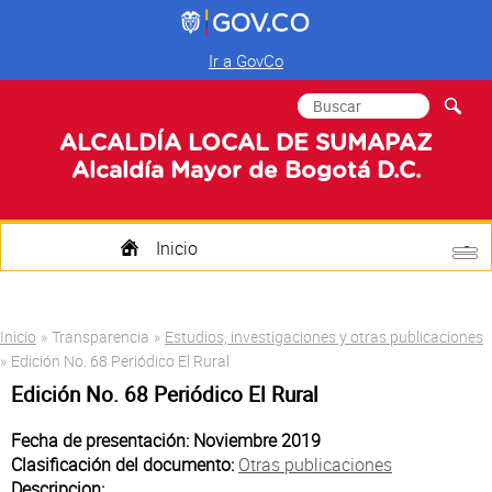
Ir a GovCo
Formulario de
Buscar
búsqueda
ALCALDÍA LOCAL DE SUMAPAZ
Alcaldía Mayor de Bogotá D.C.
Inicio
Quienes Somos
Usted está aquí
Inicio
»
Transparencia
»
Estudios, investigaciones y otras publicaciones
Transparencia
»
Edición No. 68 Periódico El Rural
Edición No. 68 Periódico El Rural
Mi Localidad
Fecha de presentación: Noviembre 2019
Participa
Clasificación del documento:
Otras publicaciones
Descripcion: