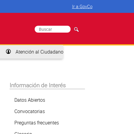
Ir a GovCo
Buscar
Formulario de búsqueda
Atención al Ciudadano
Información de Interés
Datos Abiertos
Convocatorias
Preguntas frecuentes