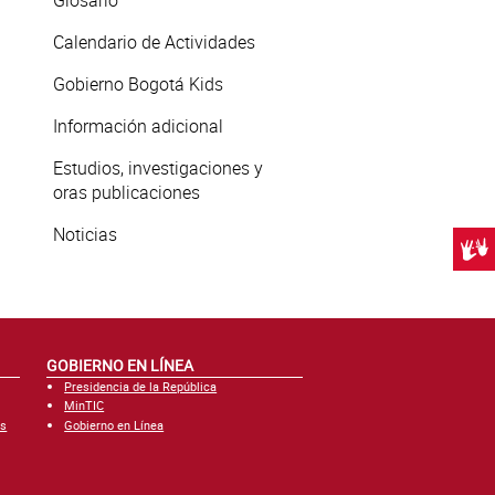
Glosario
Calendario de Actividades
Gobierno Bogotá Kids
Información adicional
Estudios, investigaciones y
oras publicaciones
Noticias
Centr
GOBIERNO EN LÍNEA
Presidencia de la República
MinTIC
es
Gobierno en Línea