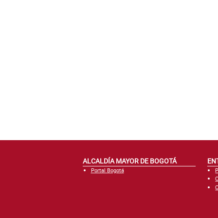
ALCALDÍA MAYOR DE BOGOTÁ
EN
Portal Bogotá
P
C
C