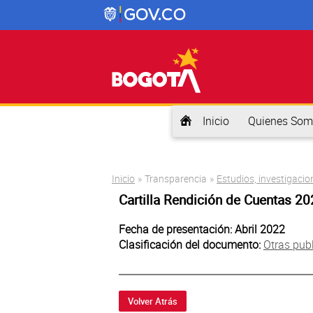
Inicio
Quienes Som
Usted está aquí
Inicio
»
Transparencia
»
Estudios, investigacio
Cartilla Rendición de Cuentas 2
Fecha de presentación: Abril 2022
Clasificación del documento:
Otras pub
Volver Atrás