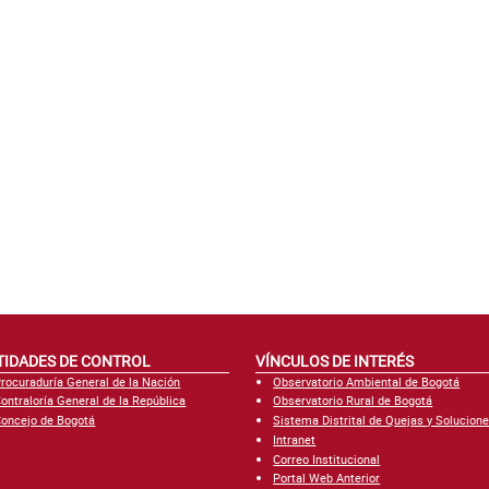
TIDADES DE CONTROL
VÍNCULOS DE INTERÉS
rocuraduría General de la Nación
Observatorio Ambiental de Bogotá
ontraloría General de la República
Observatorio Rural de Bogotá
oncejo de Bogotá
Sistema Distrital de Quejas y Solucion
Intranet
Correo Institucional
Portal Web Anterior