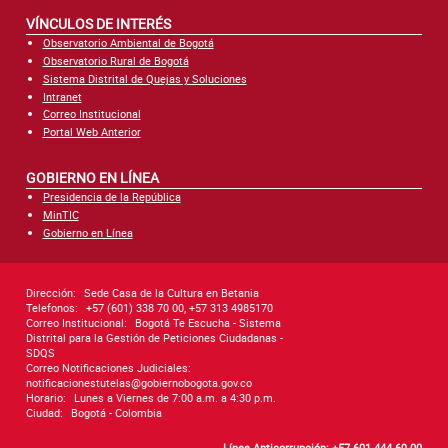
VÍNCULOS DE INTERÉS
Observatorio Ambiental de Bogotá
Observatorio Rural de Bogotá
Sistema Distrital de Quejas y Soluciones
Intranet
Correo Institucional
Portal Web Anterior
GOBIERNO EN LÍNEA
Presidencia de la República
MinTIC
Gobierno en Línea
Dirección:
Sede Casa de la Cultura en Betania
Telefonos:
+57 (601) 338 70 00, +57 313 4985170
Correo Institucional:
Bogotá Te Escucha - Sistema
Distrital para la Gestión de Peticiones Ciudadanas -
SDQS
Correo Notificaciones Judiciales:
notificacionestutelas@gobiernobogota.gov.co
Horario:
Lunes a Viernes de 7:00 a.m. a 4:30 p.m.
Ciudad:
Bogotá - Colombia
Línea Anticorrupción: +57 601 444 69 00