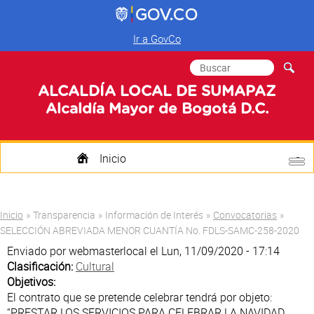
Ir a GovCo
Formulario de
Buscar
búsqueda
ALCALDÍA LOCAL DE SUMAPAZ
Alcaldía Mayor de Bogotá D.C.
Inicio
Quienes Somos
Usted está aquí
Inicio
»
Transparencia
»
Información de Interés
»
Convocatorias
»
Transparencia
SELECCIÓN ABREVIADA MENOR CUANTÍA No. FDLS-SAMC-258-2020
Enviado por
webmasterlocal
el Lun, 11/09/2020 - 17:14
Mi Localidad
Clasificación:
Cultural
Objetivos:
Participa
El contrato que se pretende celebrar tendrá por objeto:
“PRESTAR LOS SERVICIOS PARA CELEBRAR LA NAVIDAD