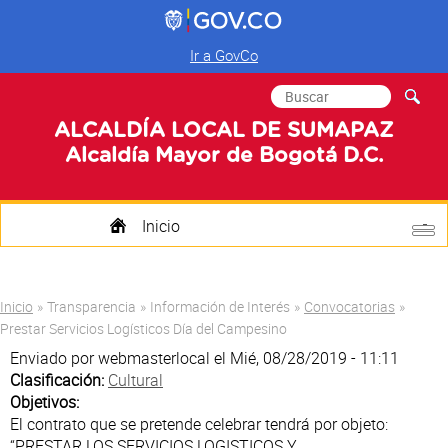
Ir a GovCo
Formulario de
Buscar
búsqueda
ALCALDÍA LOCAL DE SUMAPAZ
Alcaldía Mayor de Bogotá D.C.
Inicio
Quienes Somos
Usted está aquí
Inicio
»
Transparencia
»
Información de Interés
»
Convocatorias
»
Transparencia
Prestar Servicios Logísticos Día del Campesino
Enviado por
webmasterlocal
el Mié, 08/28/2019 - 11:11
Mi Localidad
Clasificación:
Cultural
Objetivos:
Participa
El contrato que se pretende celebrar tendrá por objeto:
“PRESTAR LOS SERVICIOS LOGISTICOS Y