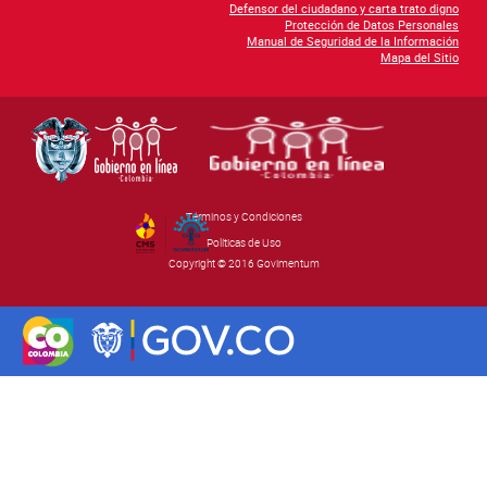
Defensor del ciudadano y carta trato digno
Protección de Datos Personales
Manual de Seguridad de la Información
Mapa del Sitio
Términos y Condiciones
By Govimentum
Políticas de Uso
Copyright © 2016 Govimentum