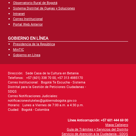
Observatorio Rural de Bogotá
Sistema Distrital de Quejas y Soluciones
Intranet
Correo Institucional
Portal Web Anterior
GOBIERNO EN LÍNEA
Presidencia de la República
MinTIC
Gobierno en Línea
Dirección:
Sede Casa de la Cultura en Betania
Telefonos:
+57 (601) 338 70 00, +57 313 4985170
Correo Institucional:
Bogotá Te Escucha - Sistema
Distrital para la Gestión de Peticiones Ciudadanas -
SDQS
Correo Notificaciones Judiciales:
notificacionestutelas@gobiernobogota.gov.co
Horario:
Lunes a Viernes de 7:00 a.m. a 4:30 p.m.
Ciudad:
Bogotá - Colombia
Línea Anticorrupción: +57 601 444 69 00
Mapa Callejero
Guía de Trámites y Servicios del Distrito
Servicio de Atención a la Ciudadanía - SDQS