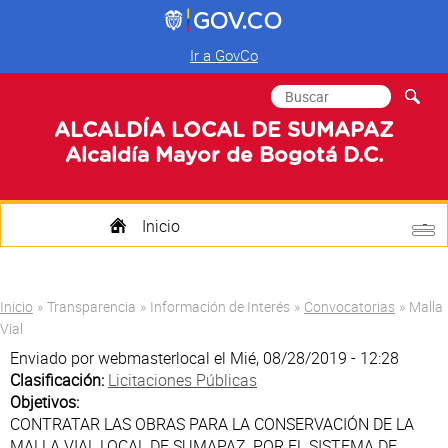
Ir a GovCo
Formulario de
Buscar
búsqueda
ALCALDÍA LOCAL DE SUMAPAZ
Alcaldía Mayor de Bogotá D.C.
Inicio
Quienes Somos
Usted está aquí
Inicio
»
Transparencia
»
Información de Interés
»
Convocatorias
»
Malla
Transparencia
Vial
Enviado por
webmasterlocal
el Mié, 08/28/2019 - 12:28
Mi Localidad
Clasificación:
Licitaciones Públicas
Objetivos:
Participa
CONTRATAR LAS OBRAS PARA LA CONSERVACIÓN DE LA
MALLA VIAL LOCAL DE SUMAPAZ, POR EL SISTEMA DE