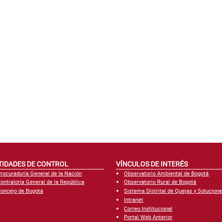
TIDADES DE CONTROL
VÍNCULOS DE INTERÉS
rocuraduría General de la Nación
Observatorio Ambiental de Bogotá
ontraloría General de la República
Observatorio Rural de Bogotá
oncejo de Bogotá
Sistema Distrital de Quejas y Solucion
Intranet
Correo Institucional
Portal Web Anterior