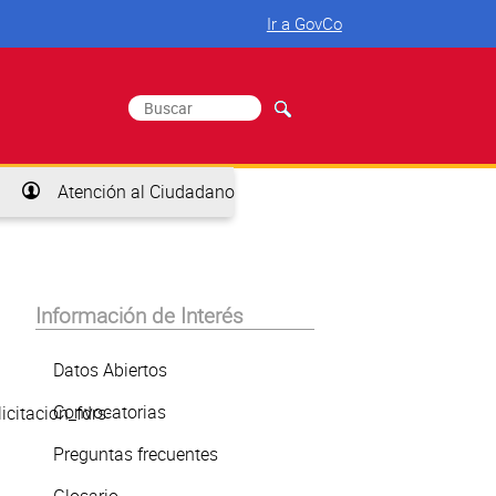
Ir a GovCo
Buscar
Formulario de búsqueda
Atención al Ciudadano
Información de Interés
Datos Abiertos
Convocatorias
citacion_fdrs-
Preguntas frecuentes