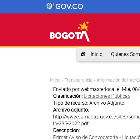
Inicio
Quienes Som
Usted está aquí
Inicio
»
Transparencia
»
Información de Interé
Enviado por
webmasterlocal
el Mié, 08
Clasificación:
Licitaciones Públicas
Tipo de recurso:
Archivo Adjunto
Archivo adjunto:
http://www.sumapaz.gov.co/sites/sumap
lp-235-2022.pdf
Descripcion:
Primer Aviso de Convocatoria - Licitac