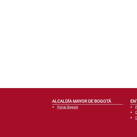
ALCALDÍA MAYOR DE BOGOTÁ
EN
Portal Bogotá
P
C
C