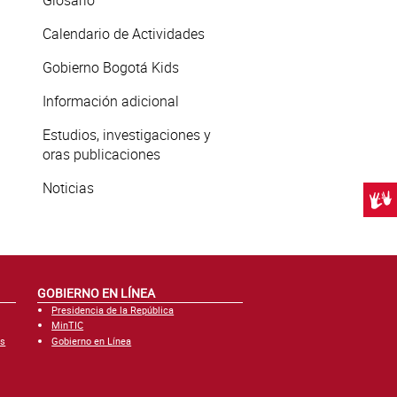
Glosario
Calendario de Actividades
Gobierno Bogotá Kids
Información adicional
Estudios, investigaciones y
oras publicaciones
Noticias
Centr
GOBIERNO EN LÍNEA
Presidencia de la República
MinTIC
es
Gobierno en Línea