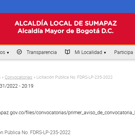
ALCALDÍA LOCAL DE SUMAPAZ
Alcaldía Mayor de Bogotá D.C.
os
Transparencia
Mi Localidad
Participa
s
»
Convocatorias
»
Licitación Pública No. FDRS-LP-235-2022
/31/2022 - 20:19
az.gov.co/files/convocatorias/primer_aviso_de_convocatoria_li
ión Pública No. FDRS-LP-235-2022