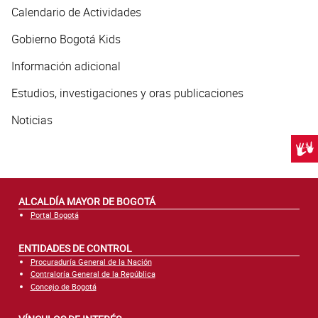
Calendario de Actividades
Gobierno Bogotá Kids
Información adicional
Estudios, investigaciones y oras publicaciones
Noticias
Centr
ALCALDÍA MAYOR DE BOGOTÁ
Portal Bogotá
ENTIDADES DE CONTROL
Procuraduría General de la Nación
Contraloría General de la República
Concejo de Bogotá