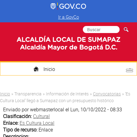
Ir a GovCo
Formulario de
Buscar
búsqueda
ALCALDÍA LOCAL DE SUMAPAZ
Alcaldía Mayor de Bogotá D.C.
Inicio
Quienes Somos
Usted está aquí
Inicio
»
Transparencia
»
Información de Interés
»
Convocatorias
»
‘Es
Transparencia
Cultura Local’ llegó a Sumapaz con un presupuesto histórico
Enviado por
webmasterlocal
el Lun, 10/10/2022 - 08:33
Mi Localidad
Clasificación:
Cultural
Enlace:
Es Cultura Local
Participa
Tipo de recurso:
Enlace
Descripcion: