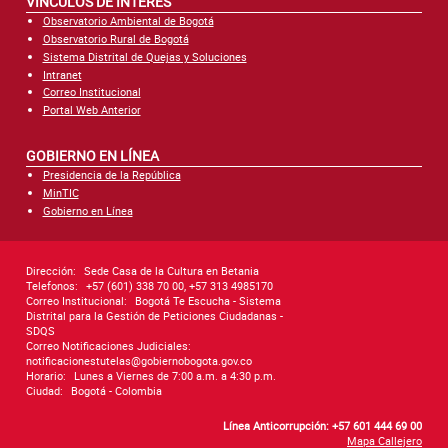
VÍNCULOS DE INTERÉS
Observatorio Ambiental de Bogotá
Observatorio Rural de Bogotá
Sistema Distrital de Quejas y Soluciones
Intranet
Correo Institucional
Portal Web Anterior
GOBIERNO EN LÍNEA
Presidencia de la República
MinTIC
Gobierno en Línea
Dirección:
Sede Casa de la Cultura en Betania
Telefonos:
+57 (601) 338 70 00, +57 313 4985170
Correo Institucional:
Bogotá Te Escucha - Sistema
Distrital para la Gestión de Peticiones Ciudadanas -
SDQS
Correo Notificaciones Judiciales:
notificacionestutelas@gobiernobogota.gov.co
Horario:
Lunes a Viernes de 7:00 a.m. a 4:30 p.m.
Ciudad:
Bogotá - Colombia
Línea Anticorrupción: +57 601 444 69 00
Mapa Callejero