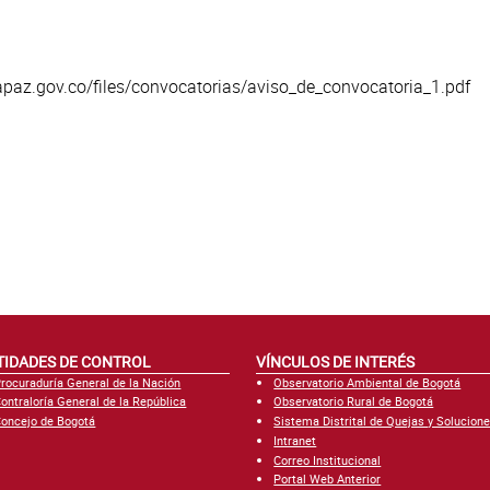
paz.gov.co/files/convocatorias/aviso_de_convocatoria_1.pdf
TIDADES DE CONTROL
VÍNCULOS DE INTERÉS
rocuraduría General de la Nación
Observatorio Ambiental de Bogotá
ontraloría General de la República
Observatorio Rural de Bogotá
oncejo de Bogotá
Sistema Distrital de Quejas y Solucion
Intranet
Correo Institucional
Portal Web Anterior