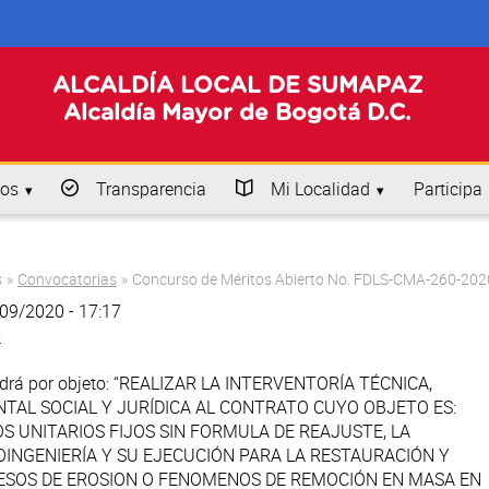
ALCALDÍA LOCAL DE SUMAPAZ
Alcaldía Mayor de Bogotá D.C.
os
Transparencia
Mi Localidad
Participa
s
»
Convocatorias
»
Concurso de Méritos Abierto No. FDLS-CMA-260-202
/09/2020 - 17:17
s
tendrá por objeto: “REALIZAR LA INTERVENTORÍA TÉCNICA,
NTAL SOCIAL Y JURÍDICA AL CONTRATO CUYO OBJETO ES:
OS UNITARIOS FIJOS SIN FORMULA DE REAJUSTE, LA
INGENIERÍA Y SU EJECUCIÓN PARA LA RESTAURACIÓN Y
ESOS DE EROSION O FENOMENOS DE REMOCIÓN EN MASA EN