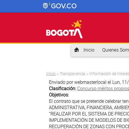
Inicio
Quienes Som
Usted está aquí
Inicio
»
Transparencia
»
Información de Interé
Enviado por
webmasterlocal
el Lun, 11
Clasificación:
Concurso méritos propio
Objetivos:
El contrato que se pretende celebrar 
ADMINISTRATIVA, FINANCIERA, AMBIE
“REALIZAR POR EL SISTEMA DE PRECI
IMPLEMENTACIÓN DE MODELOS DE BIO
RECUPERACIÓN DE ZONAS CON PROC