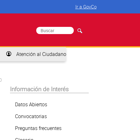
Ir a GovCo
Buscar
Formulario de búsqueda
Atención al Ciudadano
0
Información de Interés
Datos Abiertos
Convocatorias
Preguntas frecuentes