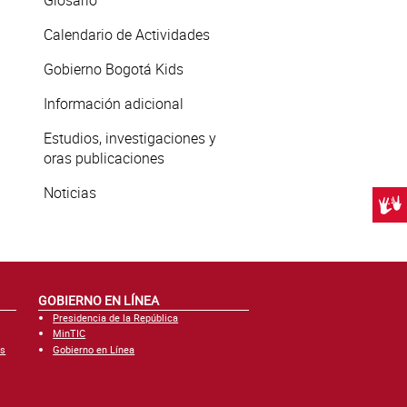
Glosario
Calendario de Actividades
Gobierno Bogotá Kids
Información adicional
Estudios, investigaciones y
oras publicaciones
Noticias
Centr
GOBIERNO EN LÍNEA
Presidencia de la República
MinTIC
es
Gobierno en Línea