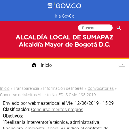
Ir a GovCo
Formulario de
Buscar
búsqueda
ALCALDÍA LOCAL DE SUMAPAZ
Alcaldía Mayor de Bogotá D.C.
Inicio
Quienes Somos
Usted está aquí
Inicio
»
Transparencia
»
Información de Interés
»
Convocatorias
»
Transparencia
Concurso de Méritos Abierto No. FDLS-CMA-198-2019
Enviado por
webmasterlocal
el Vie, 12/06/2019 - 15:29
Mi Localidad
Clasificación:
Concurso méritos propios
Objetivos:
Participa
“Realizar la interventoría técnica, administrativa,
financiera, ambiental, social y juridica al contrato de