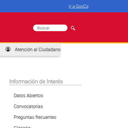
Ir a GovCo
Buscar
Formulario de búsqueda
Atención al Ciudadano
Información de Interés
Datos Abiertos
Convocatorias
Preguntas frecuentes