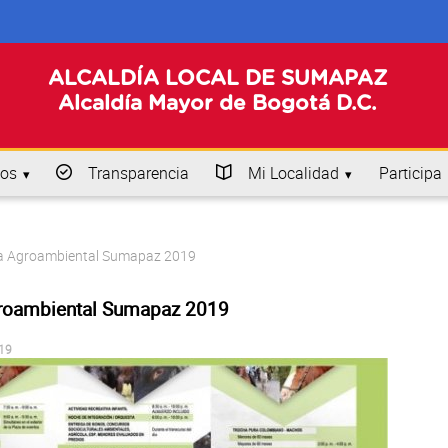
ALCALDÍA LOCAL DE SUMAPAZ
Alcaldía Mayor de Bogotá D.C.
os
Transparencia
Mi Localidad
Participa
ia Agroambiental Sumapaz 2019
groambiental Sumapaz 2019
019