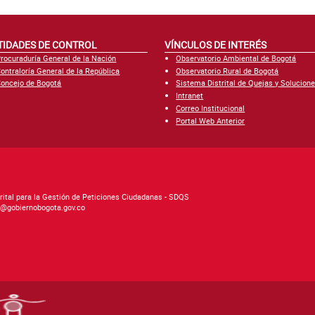
TIDADES DE CONTROL
VÍNCULOS DE INTERÉS
rocuraduría General de la Nación
Observatorio Ambiental de Bogotá
ontraloría General de la República
Observatorio Rural de Bogotá
oncejo de Bogotá
Sistema Distrital de Quejas y Solucion
Intranet
Correo Institucional
Portal Web Anterior
rital para la Gestión de Peticiones Ciudadanas - SDQS
as@gobiernobogota.gov.co