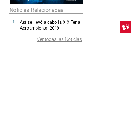
Noticias Relacionadas
Así se llevó a cabo la XIX Feria
Centr
Agroambiental 2019
Ver todas las Noticias