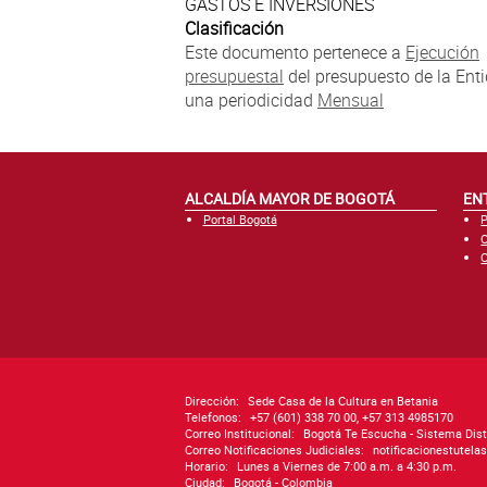
GASTOS E INVERSIONES
Clasificación
Este documento pertenece a
Ejecución
presupuestal
del presupuesto de la Enti
una periodicidad
Mensual
ALCALDÍA MAYOR DE BOGOTÁ
EN
Portal Bogotá
P
C
C
Dirección:
Sede Casa de la Cultura en Betania
Telefonos:
+57 (601) 338 70 00, +57 313 4985170
Correo Institucional:
Bogotá Te Escucha - Sistema Dist
Correo Notificaciones Judiciales:
notificacionestutel
Horario:
Lunes a Viernes de 7:00 a.m. a 4:30 p.m.
Ciudad:
Bogotá - Colombia