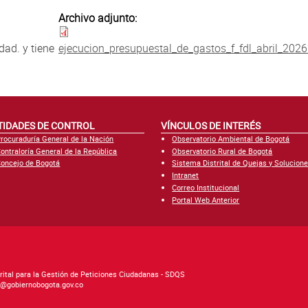
Archivo adjunto:
dad. y tiene
ejecucion_presupuestal_de_gastos_f_fdl_abril_2026
TIDADES DE CONTROL
VÍNCULOS DE INTERÉS
rocuraduría General de la Nación
Observatorio Ambiental de Bogotá
ontraloría General de la República
Observatorio Rural de Bogotá
oncejo de Bogotá
Sistema Distrital de Quejas y Solucion
Intranet
Correo Institucional
Portal Web Anterior
rital para la Gestión de Peticiones Ciudadanas - SDQS
as@gobiernobogota.gov.co