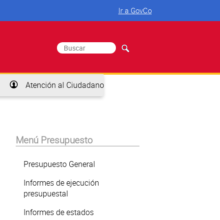
Ir a GovCo
Buscar
Formulario de búsqueda
Atención al Ciudadano
Menú Presupuesto
Presupuesto General
Informes de ejecución
presupuestal
Informes de estados