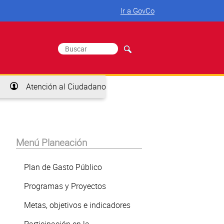
Ir a GovCo
Buscar
Formulario de búsqueda
Atención al Ciudadano
Menú Planeación
Plan de Gasto Público
Programas y Proyectos
Metas, objetivos e indicadores