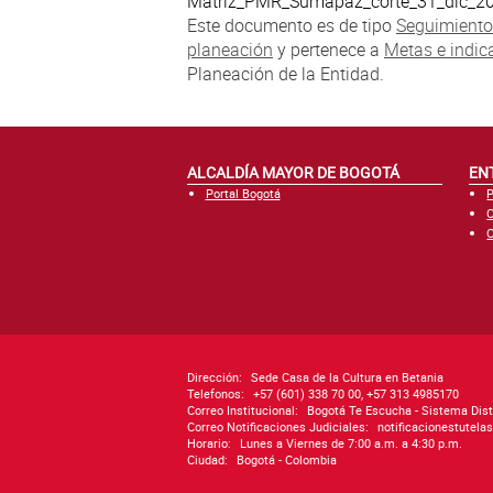
Matriz_PMR_Sumapaz_corte_31_dic_2
Este documento es de tipo
Seguimiento
planeación
y pertenece a
Metas e indic
Planeación de la Entidad.
ALCALDÍA MAYOR DE BOGOTÁ
EN
Portal Bogotá
P
C
C
Dirección:
Sede Casa de la Cultura en Betania
Telefonos:
+57 (601) 338 70 00, +57 313 4985170
Correo Institucional:
Bogotá Te Escucha - Sistema Dist
Correo Notificaciones Judiciales:
notificacionestutel
Horario:
Lunes a Viernes de 7:00 a.m. a 4:30 p.m.
Ciudad:
Bogotá - Colombia