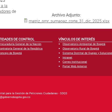
025
 a la
adores
de
Archivo Adjunto:
matriz_pmr_sumapaz_corte_31_dic_2025.xlsx
TIDADES DE CONTROL
VÍNCULOS DE INTERÉS
rocuraduría General de la Nación
Observatorio Ambiental de Bogotá
ontraloría General de la República
Observatorio Rural de Bogotá
oncejo de Bogotá
Sistema Distrital de Quejas y Solucion
Intranet
Correo Institucional
Portal Web Anterior
rital para la Gestión de Peticiones Ciudadanas - SDQS
as@gobiernobogota.gov.co