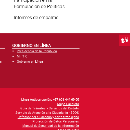
Participación en la
Formulación de Políticas
Informes de empalme
Centr
GOBIERNO EN LÍNEA
Presidencia de la República
MinTIC
es
Gobierno en Línea
Línea Anticorrupción: +57 601 444 69 00
Mapa Callejero
Guía de Trámites y Servicios del Distrito
Servicio de Atención a la Ciudadanía - SDQS
Defensor del ciudadano y carta trato digno
Protección de Datos Personales
Manual de Seguridad de la Información
Mapa del Sitio