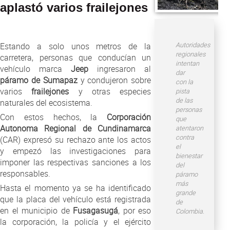
Atención al Ciudadano
aplastó varios frailejones
Autoridades
Estando a solo unos metros de la
regionales
carretera, personas que conducían un
intentan
vehículo marca
Jeep
ingresaron al
dar
páramo de Sumapaz
y condujeron sobre
con la
varios
frailejones
y otras especies
pista
de las
naturales del ecosistema.
personas
Con estos hechos, la
Corporación
que
Autonoma Regional de Cundinamarca
atentaron
contra
(CAR) expresó su rechazo ante los actos
el
y empezó las investigaciones para
bienestar
imponer las respectivas sanciones a los
del
responsables.
páramo
más
Hasta el momento ya se ha identificado
grande
que la placa del vehículo está registrada
de
en el municipio de
Fusagasugá
, por eso
Colombia.
la corporación, la policía y el ejército