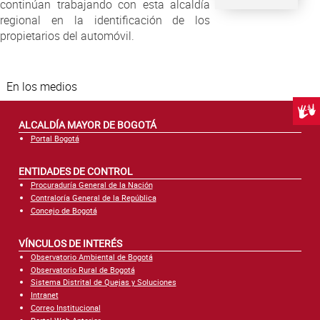
continúan trabajando con esta alcaldía
regional en la identificación de los
propietarios del automóvil.
En los medios
Centr
ALCALDÍA MAYOR DE BOGOTÁ
Portal Bogotá
ENTIDADES DE CONTROL
Procuraduría General de la Nación
Contraloría General de la República
Concejo de Bogotá
VÍNCULOS DE INTERÉS
Observatorio Ambiental de Bogotá
Observatorio Rural de Bogotá
Sistema Distrital de Quejas y Soluciones
Intranet
Correo Institucional