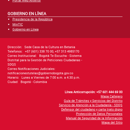
Portal Web Anterior
GOBIERNO EN LÍNEA
Presidencia de la República
MinTIC
Gobierno en Línea
Dirección:
Sede Casa de la Cultura en Betania
Telefonos:
+57 (601) 338 70 00, +57 313 4985170
Correo Institucional:
Bogotá Te Escucha - Sistema
Distrital para la Gestión de Peticiones Ciudadanas -
SDQS
Correo Notificaciones Judiciales:
notificacionestutelas@gobiernobogota.gov.co
Horario:
Lunes a Viernes de 7:00 a.m. a 4:30 p.m.
Ciudad:
Bogotá - Colombia
Línea Anticorrupción: +57 601 444 69 00
Mapa Callejero
Guía de Trámites y Servicios del Distrito
Servicio de Atención a la Ciudadanía - SDQS
Defensor del ciudadano y carta trato digno
Protección de Datos Personales
Manual de Seguridad de la Información
Mapa del Sitio