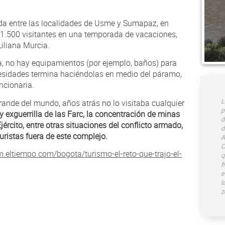
da entre las localidades de Usme y Sumapaz, en
 1.500 visitantes en una temporada de vacaciones,
Liliana Murcia.
a, no hay equipamientos (por ejemplo, baños) para
necesidades termina haciéndolas en medio del páramo,
ncionaria.
L
ande del mundo, años atrás no lo visitaba cualquier
p
y exguerrilla de las Farc, la concentración de minas
d
jército, entre otras situaciones del conflicto armado,
d
uristas fuera de este complejo.
A
C
/m.eltiempo.com/bogota/turismo-el-reto-que-trajo-el-
q
f
e
l
z