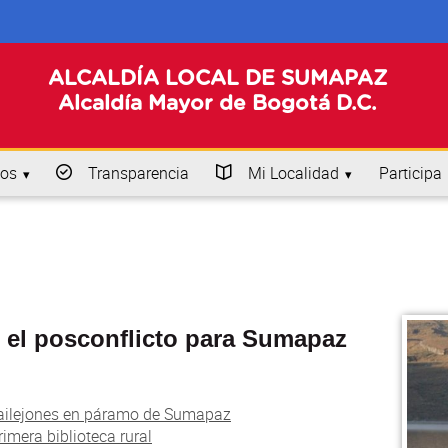
ALCALDÍA LOCAL DE SUMAPAZ
Alcaldía Mayor de Bogotá D.C.
os
Transparencia
Mi Localidad
Participa
jo el posconflicto para Sumapaz
railejones en páramo de Sumapaz
imera biblioteca rural