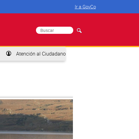
Ir a GovCo
Buscar
Formulario de búsqueda
Atención al Ciudadano