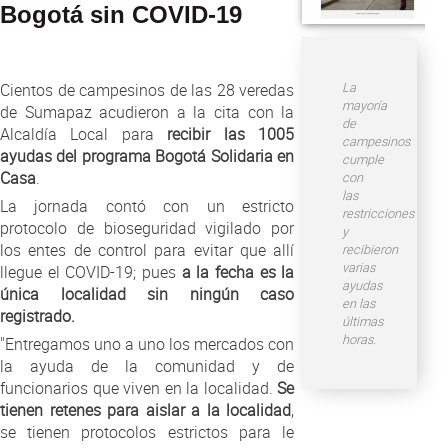
Atención al Ciudadano
Bogotá sin COVID-19
La
Cientos de campesinos de las 28 veredas
mayoría
de Sumapaz acudieron a la cita con la
de
Alcaldía Local para
recibir las 1005
campesinos
ayudas del programa Bogotá Solidaria en
cumple
Casa
.
con
las
La jornada contó con un estricto
restricciones
protocolo de bioseguridad vigilado por
y
los entes de control para evitar que allí
recibieron
varias
llegue el COVID-19; pues
a la fecha es la
ayudas
única localidad sin ningún caso
en las
registrado.
últimas
horas.
"Entregamos uno a uno los mercados con
la ayuda de la comunidad y de
funcionarios que viven en la localidad.
Se
tienen retenes para aislar a la localidad
,
se tienen protocolos estrictos para le