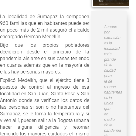
Atención al Ciudadano
La localidad de Sumapaz la componen
960 familias que en habitantes puede ser
Aunque
un poco más de 2 mil aseguró el alcalde
por
encargado German Medellín.
extensión
es la
Dijo que los propios pobladores
localidad
decidieron desde el principio de la
más
pandemia aislarse en sus casas teniendo
grande
en cuanta además que en la mayoría de
de la
ciudad
ellas hay personas mayores.
pero
Explicó Medellín, que el ejército tiene 3
la de
puestos de control al ingreso de esa
menos
habitantes,
localidad en San Juan, Santa Rosa y San
es la
Antonio donde se verifican los datos de
única
las personas si son o no habitantes del
que
Sumapaz, se le toma la temperatura y si
en
medio
viven allí, pueden salir a la Bogotá urbana
de la
hacer alguna diligencia y retornar
pandemia
teniendo los mayores cuidados el mismo
del