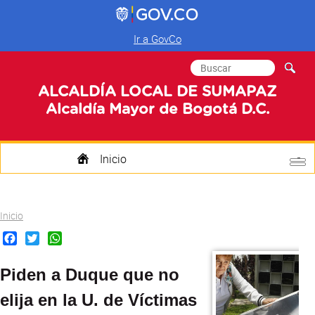
Ir a GovCo
Formulario de
Buscar
búsqueda
ALCALDÍA LOCAL DE SUMAPAZ
Alcaldía Mayor de Bogotá D.C.
Inicio
Quienes Somos
Usted está aquí
Inicio
Transparencia
Facebook
Twitter
WhatsApp
Mi Localidad
Piden a Duque que no
Participa
elija en la U. de Víctimas