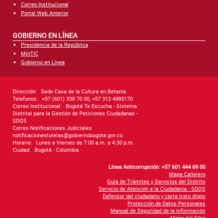
Correo Institucional
Portal Web Anterior
GOBIERNO EN LÍNEA
Presidencia de la República
MinTIC
Gobierno en Línea
Dirección:
Sede Casa de la Cultura en Betania
Telefonos:
+57 (601) 338 70 00, +57 313 4985170
Correo Institucional:
Bogotá Te Escucha - Sistema
Distrital para la Gestión de Peticiones Ciudadanas -
SDQS
Correo Notificaciones Judiciales:
notificacionestutelas@gobiernobogota.gov.co
Horario:
Lunes a Viernes de 7:00 a.m. a 4:30 p.m.
Ciudad:
Bogotá - Colombia
Línea Anticorrupción: +57 601 444 69 00
Mapa Callejero
Guía de Trámites y Servicios del Distrito
Servicio de Atención a la Ciudadanía - SDQS
Defensor del ciudadano y carta trato digno
Protección de Datos Personales
Manual de Seguridad de la Información
Mapa del Sitio