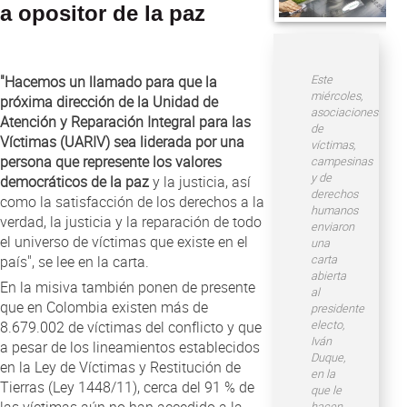
Atención al Ciudadano
a opositor de la paz
Este
"Hacemos un llamado para que la
miércoles,
próxima dirección de la Unidad de
asociaciones
Atención y Reparación Integral para las
de
Víctimas (UARIV) sea liderada por una
víctimas,
persona que represente los valores
campesinas
y de
democráticos de la paz
y la justicia, así
derechos
como la satisfacción de los derechos a la
humanos
verdad, la justicia y la reparación de todo
enviaron
el universo de víctimas que existe en el
una
carta
país", se lee en la carta.
abierta
En la misiva también ponen de presente
al
que en Colombia existen más de
presidente
electo,
8.679.002 de víctimas del conflicto y que
Iván
a pesar de los lineamientos establecidos
Duque,
en la Ley de Víctimas y Restitución de
en la
Tierras (Ley 1448/11), cerca del 91 % de
que le
las víctimas aún no han accedido a la
hacen