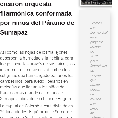
Atención al Ciudadano
crearon orquesta
filarmónica conformada
por niños del Páramo de
“Vamos
a la
Sumapaz
filarmónica”
es el
proyecto
creado
en
Así como las hojas de los frailejones
2012
absorben la humedad y la neblina, para
por la
luego liberarla a través de sus raíces, los
filarmónica
instrumentos musicales absorben los
de
estigmas que han cargado por años los
Bogotá
que
campesinos, para luego liberarlos en
ofrece
melodías que llenan a los niños del
clases
Páramo más grande del mundo, el
de
Sumapaz, ubicado en el sur de Bogotá.
música
a los
La capital de Colombia está dividida en
niños
20 localidades. El páramo de Sumapaz
en
es la número 20. Este extenso territorio
diferentes