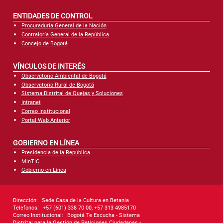
ENTIDADES DE CONTROL
Procuraduría General de la Nación
Contraloría General de la República
Concejo de Bogotá
VÍNCULOS DE INTERÉS
Observatorio Ambiental de Bogotá
Observatorio Rural de Bogotá
Sistema Distrital de Quejas y Soluciones
Intranet
Correo Institucional
Portal Web Anterior
GOBIERNO EN LÍNEA
Presidencia de la República
MinTIC
Gobierno en Línea
Dirección:
Sede Casa de la Cultura en Betania
Telefonos:
+57 (601) 338 70 00, +57 313 4985170
Correo Institucional:
Bogotá Te Escucha - Sistema
Distrital para la Gestión de Peticiones Ciudadanas -