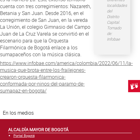
localidades
cuenta con tres corregimientos: Nazareth,
del
Betania y San Juan. Desde 2016, en el
Distrito
corregimiento de San Juan, en la vereda
Capital.
La Unión, el colegio Gimnasio del Campo
Tomado
Juan de La Cruz Varela se convirtió en el
de:
Infobae
escenario para que la Orquesta
Filarmónica de Bogotá enlace a los
sumapaceños con la música clásica.
https://www.infobae.com/america/colombia/2022/06/11/la-
musica-que-brota-entre-los-frailejones-
crearon-orquesta-filarmonica-
conformada-por-ninos-del-paramo-de-
Centr
sumapaz-en-bogota/
En los medios
ALCALDÍA MAYOR DE BOGOTÁ
Portal Bogotá