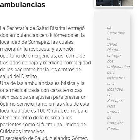
Atención al Ciudadano
ambulancias
La
La Secretaría de Salud Distrital entregó
Secretaría
dos ambulancias cero kilómetros en la
de
localidad de Sumapaz, las cuales
Salud
mejorarán la respuesta y atención
Distrital
oportuna de emergencias, así como de
entregó
dos
traslados de baja y mediana complejidad
ambulancias
de los pacientes hacia los centros de
cero
salud del Distrito.
kilómetros
Una de las ambulancias es básica y la
en la
localidad
otra medicalizada con características
de
técnicas que se ajustan para prestar un
Sumapaz.
óptimo servicio, tanto en las vías de esta
Nota
localidad que es 100 % rural, como para
tomada
atender dentro de la misma a los
de
Conexión
pacientes como si fuera una Unidad de
Capital.
Cuidados Intensivos.
El secretario de Salud, Alejandro Gómez,