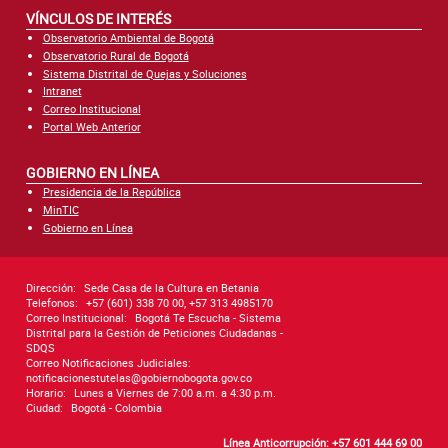
VÍNCULOS DE INTERÉS
Observatorio Ambiental de Bogotá
Observatorio Rural de Bogotá
Sistema Distrital de Quejas y Soluciones
Intranet
Correo Institucional
Portal Web Anterior
GOBIERNO EN LÍNEA
Presidencia de la República
MinTIC
Gobierno en Línea
Dirección:
Sede Casa de la Cultura en Betania
Telefonos:
+57 (601) 338 70 00, +57 313 4985170
Correo Institucional:
Bogotá Te Escucha - Sistema
Distrital para la Gestión de Peticiones Ciudadanas -
SDQS
Correo Notificaciones Judiciales:
notificacionestutelas@gobiernobogota.gov.co
Horario:
Lunes a Viernes de 7:00 a.m. a 4:30 p.m.
Ciudad:
Bogotá - Colombia
Línea Anticorrupción: +57 601 444 69 00