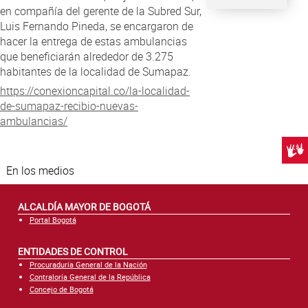
en compañía del gerente de la Subred Sur,
Luis Fernando Pineda, se encargaron de
hacer la entrega de estas ambulancias
que beneficiarán alrededor de 3.275
habitantes de la localidad de Sumapaz.
https://conexioncapital.co/la-localidad-
de-sumapaz-recibio-nuevas-
ambulancias/
Centr
En los medios
ALCALDÍA MAYOR DE BOGOTÁ
Portal Bogotá
ENTIDADES DE CONTROL
Procuraduría General de la Nación
Contraloría General de la República
Concejo de Bogotá