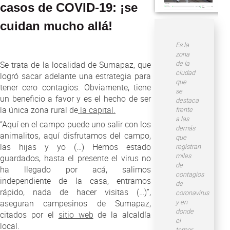
Atención al Ciudadano
casos de COVID-19: ¡se
cuidan mucho allá!
Es la
zona
de la
Se trata de la localidad de Sumapaz, que
ciudad
logró sacar adelante una estrategia para
que
tener cero contagios. Obviamente, tiene
se
un beneficio a favor y es el hecho de ser
destaca
la única zona rural de
la capital.
frente
a las
“Aquí en el campo puede uno salir con los
demás
animalitos, aquí disfrutamos del campo,
que
las hijas y yo (…) Hemos estado
registran
miles
guardados, hasta el presente el virus no
de
ha llegado por acá, salimos
contagios
independiente de la casa, entramos
de
rápido, nada de hacer visitas (…)”,
coronavirus
y en
aseguran campesinos de Sumapaz,
donde
citados por el
sitio web
de la alcaldía
el
local.
temor