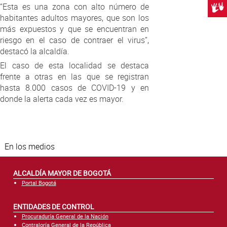
“Esta es una zona con alto número de
Centr
habitantes adultos mayores, que son los
más expuestos y que se encuentran en
riesgo en el caso de contraer el virus”,
destacó la alcaldía.
El caso de esta localidad se destaca
frente a otras en las que se registran
hasta 8.000 casos de COVID-19 y en
donde la alerta cada vez es mayor.
En los medios
ALCALDÍA MAYOR DE BOGOTÁ
Portal Bogotá
ENTIDADES DE CONTROL
Procuraduría General de la Nación
Contraloría General de la República