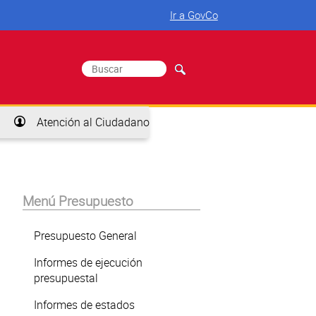
Ir a GovCo
Buscar
Formulario de búsqueda
Atención al Ciudadano
Menú Presupuesto
Presupuesto General
Informes de ejecución
presupuestal
Informes de estados