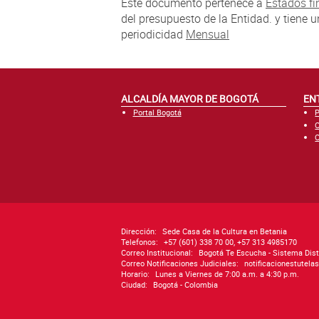
Este documento pertenece a
Estados fi
del presupuesto de la Entidad. y tiene 
periodicidad
Mensual
ALCALDÍA MAYOR DE BOGOTÁ
EN
Portal Bogotá
P
C
C
Dirección:
Sede Casa de la Cultura en Betania
Telefonos:
+57 (601) 338 70 00, +57 313 4985170
Correo Institucional:
Bogotá Te Escucha - Sistema Dist
Correo Notificaciones Judiciales:
notificacionestutel
Horario:
Lunes a Viernes de 7:00 a.m. a 4:30 p.m.
Ciudad:
Bogotá - Colombia