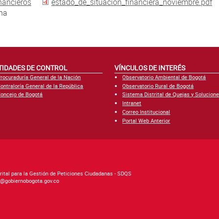
nancieros
estado_de_situacion_financiera_noviembre.pdf
una
TIDADES DE CONTROL
VÍNCULOS DE INTERÉS
rocuraduría General de la Nación
Observatorio Ambiental de Bogotá
ontraloría General de la República
Observatorio Rural de Bogotá
oncejo de Bogotá
Sistema Distrital de Quejas y Solucion
Intranet
Correo Institucional
Portal Web Anterior
rital para la Gestión de Peticiones Ciudadanas - SDQS
as@gobiernobogota.gov.co