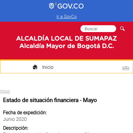
Ir a GovCo
Formulario de
Buscar
búsqueda
ALCALDÍA LOCAL DE SUMAPAZ
Alcaldía Mayor de Bogotá D.C.
Inicio
Quienes Somos
Usted está aquí
Inicio
Transparencia
Estado de situación financiera - Mayo
Mi Localidad
Fecha de expedición:
Junio 2020
Participa
Descripción: