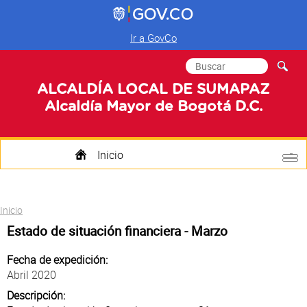
Ir a GovCo
Formulario de
Buscar
búsqueda
ALCALDÍA LOCAL DE SUMAPAZ
Alcaldía Mayor de Bogotá D.C.
Inicio
Quienes Somos
Usted está aquí
Inicio
Transparencia
Estado de situación financiera - Marzo
Mi Localidad
Fecha de expedición:
Abril 2020
Participa
Descripción: