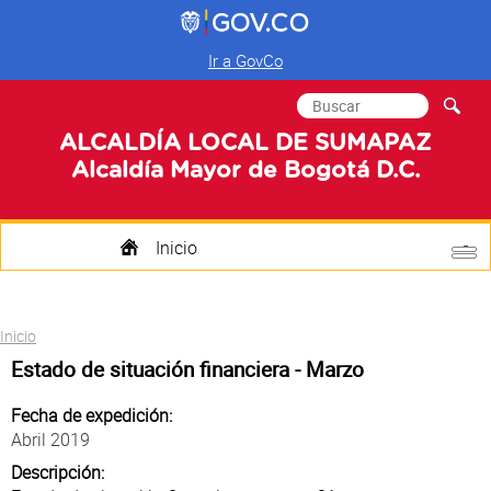
Ir a GovCo
Formulario de
Buscar
búsqueda
ALCALDÍA LOCAL DE SUMAPAZ
Alcaldía Mayor de Bogotá D.C.
Inicio
Quienes Somos
Usted está aquí
Inicio
Transparencia
Estado de situación financiera - Marzo
Mi Localidad
Fecha de expedición:
Abril 2019
Participa
Descripción: