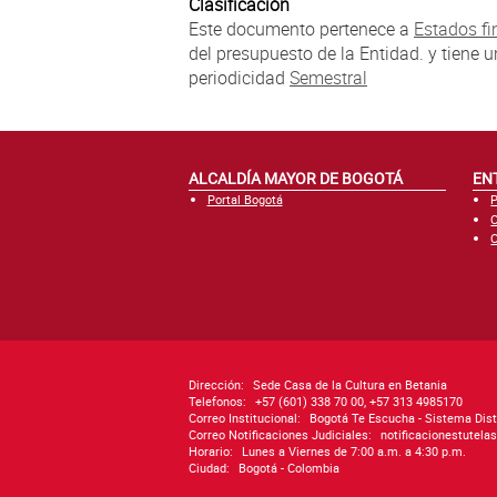
Clasificación
Este documento pertenece a
Estados fi
del presupuesto de la Entidad. y tiene 
periodicidad
Semestral
ALCALDÍA MAYOR DE BOGOTÁ
EN
Portal Bogotá
P
C
C
Dirección:
Sede Casa de la Cultura en Betania
Telefonos:
+57 (601) 338 70 00, +57 313 4985170
Correo Institucional:
Bogotá Te Escucha - Sistema Dist
Correo Notificaciones Judiciales:
notificacionestutel
Horario:
Lunes a Viernes de 7:00 a.m. a 4:30 p.m.
Ciudad:
Bogotá - Colombia