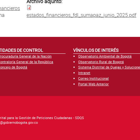
Archivo adjunto:
nancieros
una
estados_financieros_fdl_sumapaz_junio_2025.pdf
TIDADES DE CONTROL
VÍNCULOS DE INTERÉS
rocuraduría General de la Nación
Observatorio Ambiental de Bogotá
ontraloría General de la República
Observatorio Rural de Bogotá
oncejo de Bogotá
Sistema Distrital de Quejas y Solucion
Intranet
Correo Institucional
Portal Web Anterior
rital para la Gestión de Peticiones Ciudadanas - SDQS
as@gobiernobogota.gov.co