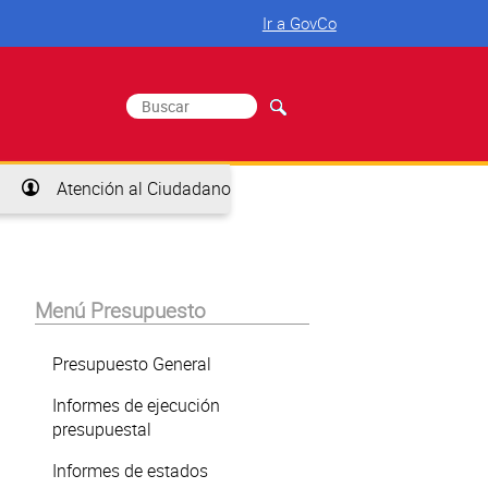
Ir a GovCo
Buscar
Formulario de búsqueda
Atención al Ciudadano
Menú Presupuesto
Presupuesto General
Informes de ejecución
presupuestal
Informes de estados