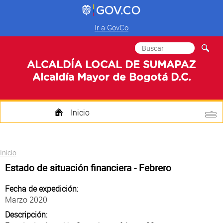
Ir a GovCo
Formulario de
Buscar
búsqueda
ALCALDÍA LOCAL DE SUMAPAZ
Alcaldía Mayor de Bogotá D.C.
Inicio
Quienes Somos
Usted está aquí
Inicio
Transparencia
Estado de situación financiera - Febrero
Mi Localidad
Fecha de expedición:
Marzo 2020
Participa
Descripción: