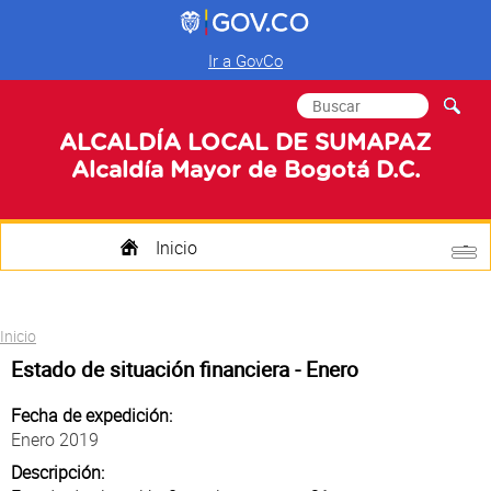
Ir a GovCo
Formulario de
Buscar
búsqueda
ALCALDÍA LOCAL DE SUMAPAZ
Alcaldía Mayor de Bogotá D.C.
Inicio
Quienes Somos
Usted está aquí
Inicio
Transparencia
Estado de situación financiera - Enero
Mi Localidad
Fecha de expedición:
Enero 2019
Participa
Descripción: