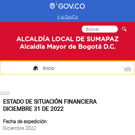
Ir a GovCo
Formulario de
Buscar
búsqueda
ALCALDÍA LOCAL DE SUMAPAZ
Alcaldía Mayor de Bogotá D.C.
Inicio
Quienes Somos
Usted está aquí
Inicio
Transparencia
ESTADO DE SITUACIÓN FINANCIERA
DICIEMBRE 31 DE 2022
Mi Localidad
Fecha de expedición:
Participa
Diciembre 2022