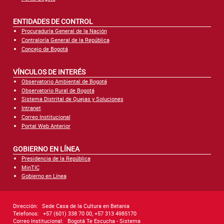
ENTIDADES DE CONTROL
Procuraduría General de la Nación
Contraloría General de la República
Concejo de Bogotá
VÍNCULOS DE INTERÉS
Observatorio Ambiental de Bogotá
Observatorio Rural de Bogotá
Sistema Distrital de Quejas y Soluciones
Intranet
Correo Institucional
Portal Web Anterior
GOBIERNO EN LÍNEA
Presidencia de la República
MinTIC
Gobierno en Línea
Dirección:
Sede Casa de la Cultura en Betania
Telefonos:
+57 (601) 338 70 00, +57 313 4985170
Correo Institucional:
Bogotá Te Escucha - Sistema