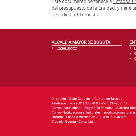
Este documento pertenece a
Estados fi
del presupuesto de la Entidad. y tiene 
periodicidad
Trimestral
ALCALDÍA MAYOR DE BOGOTÁ
EN
Portal Bogotá
P
C
C
Dirección:
Sede Casa de la Cultura en Betania
Telefonos:
+57 (601) 338 70 00, +57 313 4985170
Correo Institucional:
Bogotá Te Escucha - Sistema Dist
Correo Notificaciones Judiciales:
notificacionestutel
Horario:
Lunes a Viernes de 7:00 a.m. a 4:30 p.m.
Ciudad:
Bogotá - Colombia