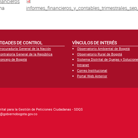
nancieros
una
informes_financieros_y_contables_trimestrales_se
TIDADES DE CONTROL
VÍNCULOS DE INTERÉS
rocuraduría General de la Nación
Observatorio Ambiental de Bogotá
ontraloría General de la República
Observatorio Rural de Bogotá
oncejo de Bogotá
Sistema Distrital de Quejas y Solucion
Intranet
Correo Institucional
Portal Web Anterior
rital para la Gestión de Peticiones Ciudadanas - SDQS
as@gobiernobogota.gov.co