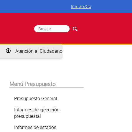
Ir a GovCo
Buscar
Formulario de búsqueda
Atención al Ciudadano
Menú Presupuesto
Presupuesto General
Informes de ejecución
presupuestal
Informes de estados