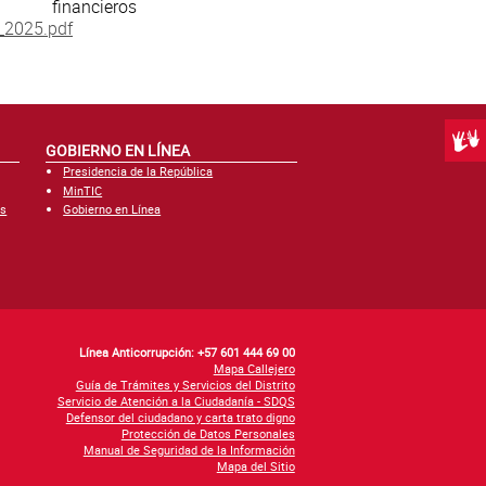
financieros
p_2025.pdf
Centr
GOBIERNO EN LÍNEA
Presidencia de la República
MinTIC
es
Gobierno en Línea
Línea Anticorrupción: +57 601 444 69 00
Mapa Callejero
Guía de Trámites y Servicios del Distrito
Servicio de Atención a la Ciudadanía - SDQS
Defensor del ciudadano y carta trato digno
Protección de Datos Personales
Manual de Seguridad de la Información
Mapa del Sitio