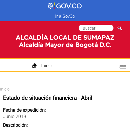
Ir a GovCo
Formulario de
Buscar
búsqueda
ALCALDÍA LOCAL DE SUMAPAZ
Alcaldía Mayor de Bogotá D.C.
Inicio
Quienes Somos
Usted está aquí
Inicio
Transparencia
Estado de situación financiera - Abril
Mi Localidad
Fecha de expedición:
Junio 2019
Participa
Descripción: