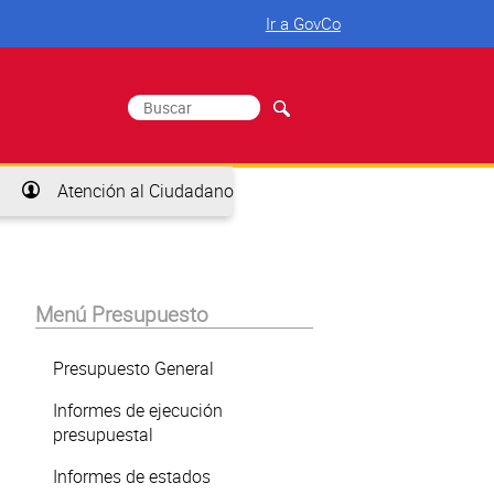
Ir a GovCo
Buscar
Formulario de búsqueda
Atención al Ciudadano
Menú Presupuesto
Presupuesto General
Informes de ejecución
presupuestal
Informes de estados