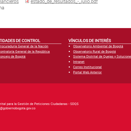
nancieros
estado_de_resultados_-_julio.pdf
una
TIDADES DE CONTROL
VÍNCULOS DE INTERÉS
rocuraduría General de la Nación
Observatorio Ambiental de Bogotá
ontraloría General de la República
Observatorio Rural de Bogotá
oncejo de Bogotá
Sistema Distrital de Quejas y Solucion
Intranet
Correo Institucional
Portal Web Anterior
rital para la Gestión de Peticiones Ciudadanas - SDQS
as@gobiernobogota.gov.co