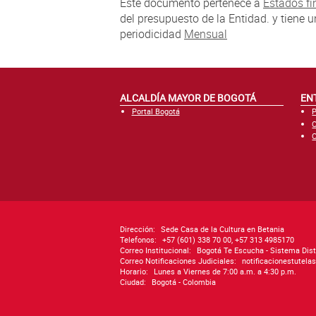
Este documento pertenece a
Estados fi
del presupuesto de la Entidad. y tiene 
periodicidad
Mensual
ALCALDÍA MAYOR DE BOGOTÁ
EN
Portal Bogotá
P
C
C
Dirección:
Sede Casa de la Cultura en Betania
Telefonos:
+57 (601) 338 70 00, +57 313 4985170
Correo Institucional:
Bogotá Te Escucha - Sistema Dist
Correo Notificaciones Judiciales:
notificacionestutel
Horario:
Lunes a Viernes de 7:00 a.m. a 4:30 p.m.
Ciudad:
Bogotá - Colombia