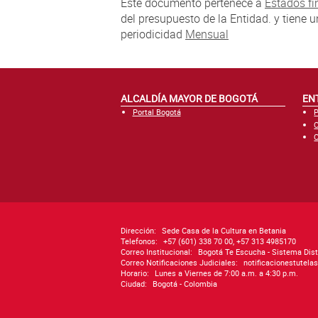
Este documento pertenece a
Estados fi
del presupuesto de la Entidad. y tiene 
periodicidad
Mensual
ALCALDÍA MAYOR DE BOGOTÁ
EN
Portal Bogotá
P
C
C
Dirección:
Sede Casa de la Cultura en Betania
Telefonos:
+57 (601) 338 70 00, +57 313 4985170
Correo Institucional:
Bogotá Te Escucha - Sistema Dist
Correo Notificaciones Judiciales:
notificacionestutel
Horario:
Lunes a Viernes de 7:00 a.m. a 4:30 p.m.
Ciudad:
Bogotá - Colombia