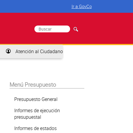
Ir a GovCo
Buscar
Formulario de búsqueda
Atención al Ciudadano
Menú Presupuesto
Presupuesto General
Informes de ejecución
presupuestal
Informes de estados