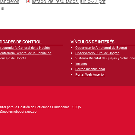
nancieros
estado_de_resultados_junio-22.pdf
una
TIDADES DE CONTROL
VÍNCULOS DE INTERÉS
rocuraduría General de la Nación
Observatorio Ambiental de Bogotá
ontraloría General de la República
Observatorio Rural de Bogotá
oncejo de Bogotá
Sistema Distrital de Quejas y Solucion
Intranet
Correo Institucional
Portal Web Anterior
rital para la Gestión de Peticiones Ciudadanas - SDQS
as@gobiernobogota.gov.co