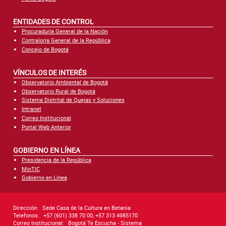
ENTIDADES DE CONTROL
Procuraduría General de la Nación
Contraloría General de la República
Concejo de Bogotá
VÍNCULOS DE INTERÉS
Observatorio Ambiental de Bogotá
Observatorio Rural de Bogotá
Sistema Distrital de Quejas y Soluciones
Intranet
Correo Institucional
Portal Web Anterior
GOBIERNO EN LÍNEA
Presidencia de la República
MinTIC
Gobierno en Línea
Dirección:
Sede Casa de la Cultura en Betania
Telefonos:
+57 (601) 338 70 00, +57 313 4985170
Correo Institucional:
Bogotá Te Escucha - Sistema