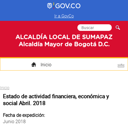
Ir a GovCo
Formulario de
Buscar
búsqueda
ALCALDÍA LOCAL DE SUMAPAZ
Alcaldía Mayor de Bogotá D.C.
Inicio
Quienes Somos
Usted está aquí
Inicio
Transparencia
Estado de actividad financiera, económica y
social Abril. 2018
Mi Localidad
Fecha de expedición:
Participa
Junio 2018